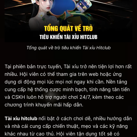
Tổng quát về trò tiêu khiển Tài xỉu Hitclub
Tại phiên bản trực tuyến, Tài xỉu trở nên tiện lợi hơn rất
nhiều. Hội viên có thể tham gia trên web hoặc ứng
dụng di động mọi lúc mọi nơi ngay khi cần. Nền tảng
cung cấp hệ thống cược minh bạch, tính năng tân tiến
và CSKH luôn hỗ trợ người chơi 24/7, kèm theo các
chương trình khuyến mãi hấp dẫn.
Tài xỉu hitclub
nổi bật ở cách chơi dễ, nhiều hướng dẫn
và nhà cái cung cấp chiến thuật, mẹo và các kỹ năng
khác nhau từ cao thủ. Hội viên tận dụng tốt sẽ có