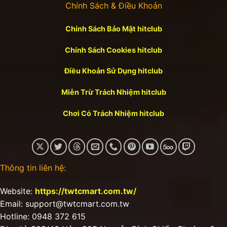
Chính Sách & Điều Khoản
Chính Sách Bảo Mật hitclub
Chính Sách Cookies hitclub
Điều Khoản Sử Dụng hitclub
Miễn Trừ Trách Nhiệm hitclub
Chơi Có Trách Nhiệm hitclub
Thông tin liên hệ:
Website:
https://twtcmart.com.tw/
Email:
support@twtcmart.com.tw
Hotline: 0948 372 615