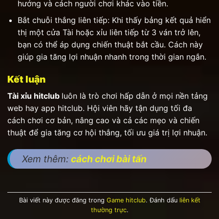
hướng và cách người chơi khác vào tiền.
Bắt chuỗi thắng liên tiếp: Khi thấy bảng kết quả hiển
thị một cửa Tài hoặc xỉu liên tiếp từ 3 ván trở lên,
bạn có thể áp dụng chiến thuật bắt cầu. Cách này
giúp gia tăng lợi nhuận nhanh trong thời gian ngắn.
Kết luận
Tài xỉu hitclub
luôn là trò chơi hấp dẫn ở mọi nền tảng
web hay app hitclub. Hội viên hãy tận dụng tối đa
cách chơi cơ bản, nâng cao và cả các mẹo và chiến
thuật để gia tăng cơ hội thắng, tối ưu giá trị lợi nhuận.
Xem thêm:
cách chơi bài tấn
Bài viết này được đăng trong
Game hitclub
. Đánh dấu
liên kết
thường trực
.