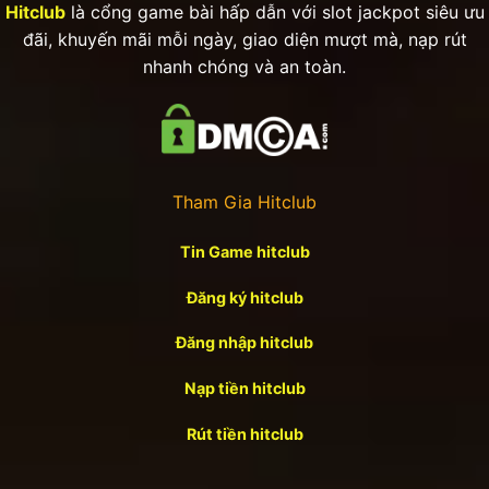
Hitclub
là cổng game bài hấp dẫn với slot jackpot siêu ưu
đãi, khuyến mãi mỗi ngày, giao diện mượt mà, nạp rút
nhanh chóng và an toàn.
Tham Gia Hitclub
Tin Game hitclub
Đăng ký hitclub
Đăng nhập hitclub
Nạp tiền hitclub
Rút tiền hitclub